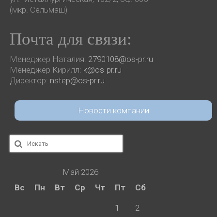
(мкр. Сельмаш)
Почта для связи:
Менеджер Наталия:
2790108@os-pr.ru
Менеджер Кирилл:
k@os-pr.ru
Директор:
nstep@os-pr.ru
Новости компании
Искать:
Май 2026
Вс
Пн
Вт
Ср
Чт
Пт
Сб
1
2