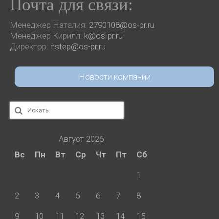
Почта для связи:
Менеджер Наталия:
2790108@os-pr.ru
Менеджер Кирилл:
k@os-pr.ru
Директор:
nstep@os-pr.ru
Новости компании
Искать:
Август 2026
Вс
Пн
Вт
Ср
Чт
Пт
Сб
1
2
3
4
5
6
7
8
9
10
11
12
13
14
15