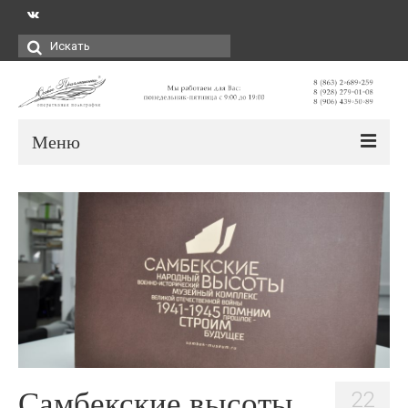
Искать:
Меню
Самбекские высоты.
22