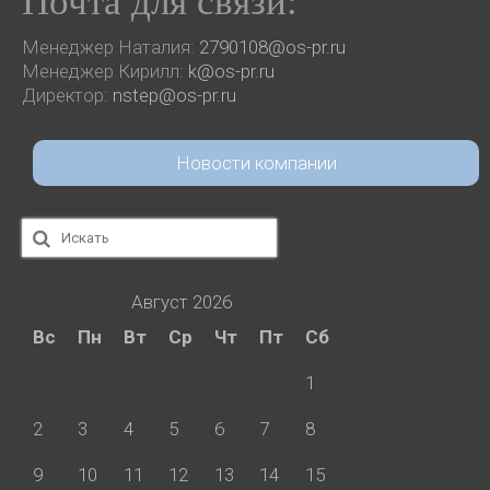
Почта для связи:
Менеджер Наталия:
2790108@os-pr.ru
Менеджер Кирилл:
k@os-pr.ru
Директор:
nstep@os-pr.ru
Новости компании
Искать:
Август 2026
Вс
Пн
Вт
Ср
Чт
Пт
Сб
1
2
3
4
5
6
7
8
9
10
11
12
13
14
15