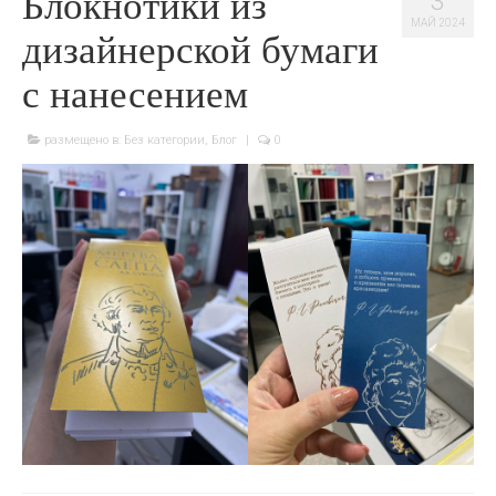
Блокнотики из
3
МАЙ 2024
дизайнерской бумаги
с нанесением
размещено в:
Без категории
,
Блог
|
0