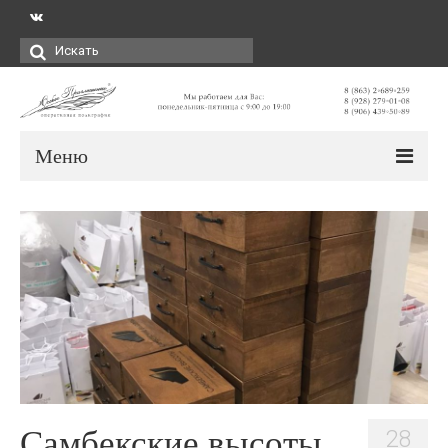
Искать:
Меню
Самбекские высоты.
28