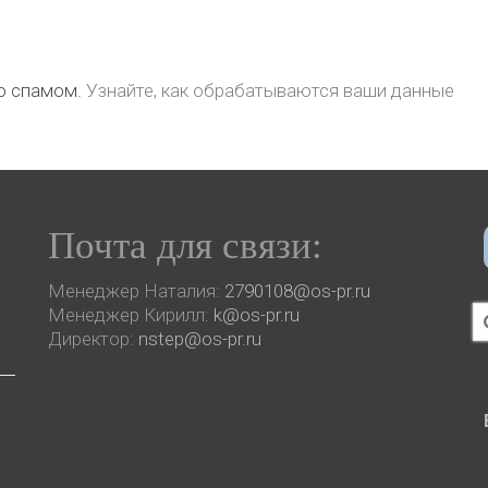
со спамом.
Узнайте, как обрабатываются ваши данные
Почта для связи:
Менеджер Наталия:
2790108@os-pr.ru
И
Менеджер Кирилл:
k@os-pr.ru
Директор:
nstep@os-pr.ru