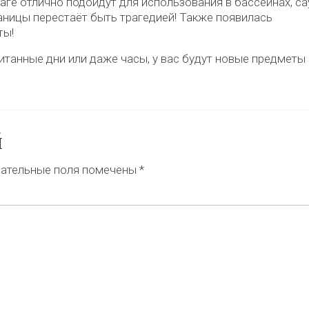
ге отлично подойдут для использования в бассейнах, са
аницы перестаёт быть трагедией! Также появилась
ты!
танные дни или даже часы, у вас будут новые предметы 
й
ательные поля помечены
*