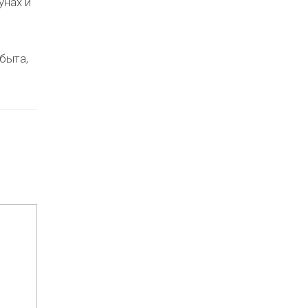
унах и
быта,