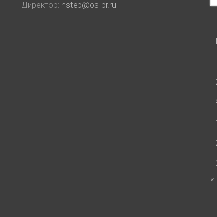
Директор:
nstep@os-pr.ru
«