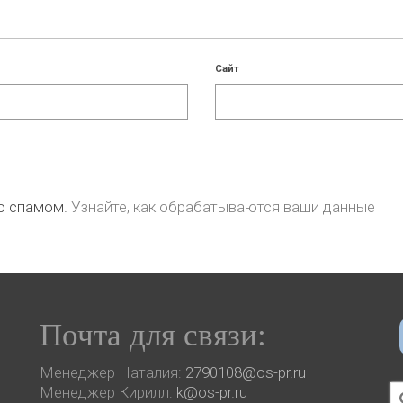
Сайт
со спамом.
Узнайте, как обрабатываются ваши данные
Почта для связи:
Менеджер Наталия:
2790108@os-pr.ru
И
Менеджер Кирилл:
k@os-pr.ru