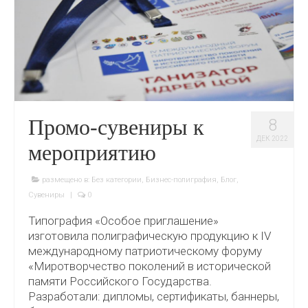
Промо-сувениры к
8
ДЕК 2022
мероприятию
размещено в:
Без категории
,
Бизнес-полиграфия
,
Блог
,
Сувениры
|
0
Типография «Особое приглашение»
изготовила полиграфическую продукцию к IV
международному патриотическому форуму
«Миротворчество поколений в исторической
памяти Российского Государства.
Разработали: дипломы, сертификаты, баннеры,