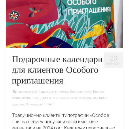
Подарочные календари
20
ИЮН 2024
для клиентов Особого
приглашения
размещено в:
Акции для клиентов
,
Без категории
,
Бизнес-
полиграфия
,
Блог
,
Для HoReCa
,
Именные календари
,
Именные
подарки
,
Календари
|
0
Традиционно клиенты типографии «Особое
приглашение» получили свои именные
календари на 2024 год. Каждому персонально