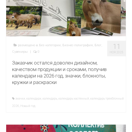
11
размещено в:
Без категории
,
Бизнес-полиграфия
,
Блог
,
Сувениры
|
0
НОЯ 2025
Заказчик остался доволен дизайном,
качеством продукции и сроками, получив
календари на 2026 год, значки, блокноты,
кружки и раскраски
значки
,
календари
,
календарь
,
календарь настенный
,
календарь трехблочный
2026
,
Новый год