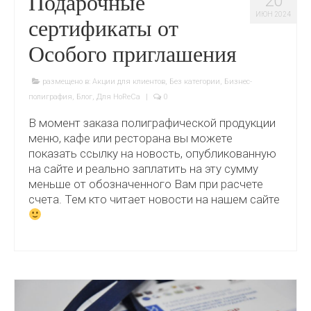
Подарочные
20
ИЮН 2024
сертификаты от
Особого приглашения
размещено в:
Акции для клиентов
,
Без категории
,
Бизнес-
полиграфия
,
Блог
,
Для HoReCa
|
0
В момент заказа полиграфической продукции
меню, кафе или ресторана вы можете
показать ссылку на новость, опубликованную
на сайте и реально заплатить на эту сумму
меньше от обозначенного Вам при расчете
счета. Тем кто читает новости на нашем сайте