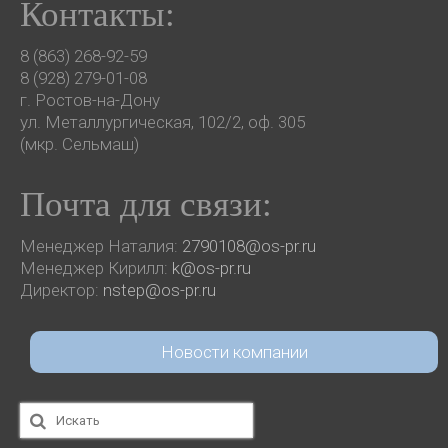
Контакты:
8 (863) 268-92-59
8 (928) 279-01-08
г. Ростов-на-Дону
ул. Металлургическая, 102/2, оф. 305
(мкр. Сельмаш)
Почта для связи:
Менеджер Наталия:
2790108@os-pr.ru
Менеджер Кирилл:
k@os-pr.ru
Директор:
nstep@os-pr.ru
Новости компании
Искать: