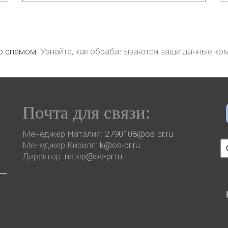
со спамом.
Узнайте, как обрабатываются ваши данные ко
Почта для связи:
Менеджер Наталия:
2790108@os-pr.ru
И
Менеджер Кирилл:
k@os-pr.ru
Директор:
nstep@os-pr.ru