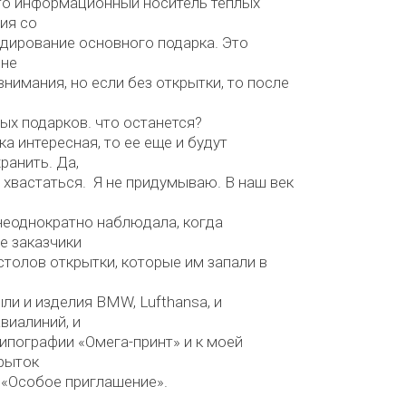
то информационный носитель теплых
ия со
дирование основного подарка. Это
 не
внимания, но если без открытки, то после
х подарков. что останется?
ка интересная, то ее еще и будут
ранить. Да,
 хвастаться. Я не придумываю. В наш век
неоднократно наблюдала, когда
е заказчики
столов открытки, которые им запали в
ыли и изделия BMW, Lufthansa, и
виалиний, и
типографии «Омега-принт» и к моей
рыток
 «Особое приглашение».