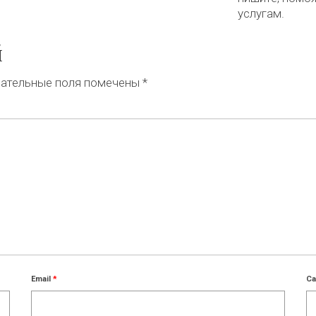
услугам.
й
ательные поля помечены
*
Email
*
Са