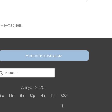
мментариев
.
Новости компании
скать:
Август 2026
Вс
Пн
Вт
Ср
Чт
Пт
Сб
1