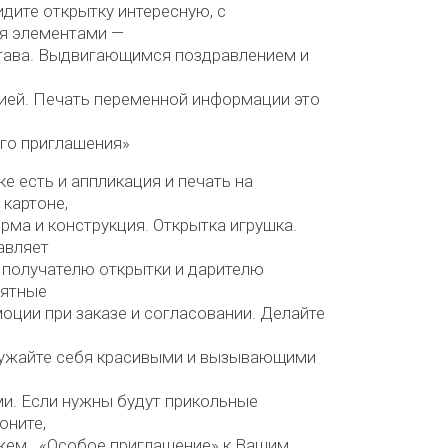
идите открытку интересную, с
я элементами —
тава. Выдвигающимся поздравлением и
ией. Печать переменной информации это
го приглашения»
ке есть и аппликация и печать на
картоне,
ма и конструкция. Открытка игрушка.
авляет
 получателю открытки и дарителю
иятные
оции при заказе и согласовании. Делайте
ружайте себя красивыми и вызывающими
и. Если нужны будут прикольные
оните,
жем. «Особое приглашение» к Вашим