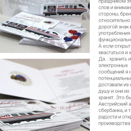
праздником э
слов и вниман
стороны, брен
относительно
дорогой знак 
употребления
функциональны
А если открыт
хвастаться и х
Да… хранить и
электронных
сообщений я 
потенциальны
доставали из 
душу и они их
хранят. Это б
Австрийский а
сбербанка, и 
радости и отк
производства