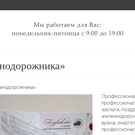
знодорожника»
езнодорожника»
Профессионал
профессиона
заслуги, позд
железнодорож
врача, энерге
профессиона