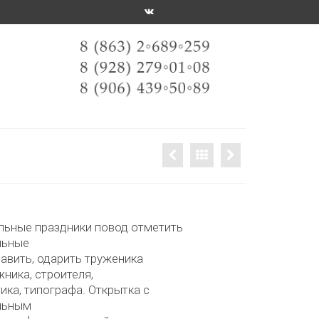
ьные праздники повод отметить
льные
равить, одарить труженика
ника, строителя,
тика, типографа. Открытка с
льным