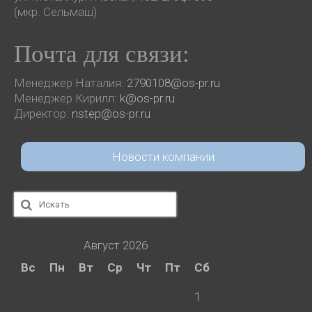
(мкр. Сельмаш)
Почта для связи:
Менеджер Наталия:
2790108@os-pr.ru
Менеджер Кирилл:
k@os-pr.ru
Директор:
nstep@os-pr.ru
Новости компании
Искать:
Август 2026
Вс
Пн
Вт
Ср
Чт
Пт
Сб
1