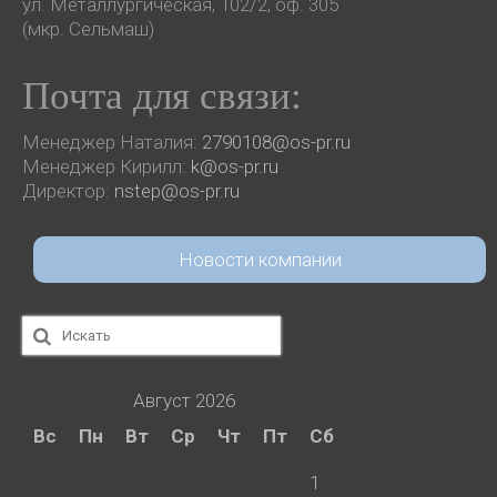
ул. Металлургическая, 102/2, оф. 305
(мкр. Сельмаш)
Почта для связи:
Менеджер Наталия:
2790108@os-pr.ru
Менеджер Кирилл:
k@os-pr.ru
Директор:
nstep@os-pr.ru
Новости компании
Искать:
Август 2026
Вс
Пн
Вт
Ср
Чт
Пт
Сб
1